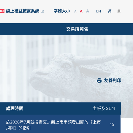
A
線上權益披露系統
字體大小
A
EN
简
A
交易所報告
友善列印
處理時間
主板及GEM
於2026年7月就擬提交之新上市申請發出關於《上市
15
規則》的指引