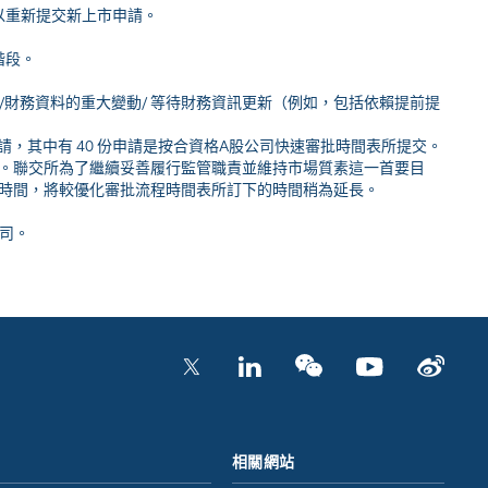
可以重新提交新上市申請。
階段。
投訴/財務資料的重大變動/ 等待財務資訊更新（例如，包括依賴提前提
1 份申請，其中有 40 份申請是按合資格A股公司快速審批時間表所提交。
。聯交所為了繼續妥善履行監管職責並維持市場質素這一首要目
時間，將較優化審批流程時間表所訂下的時間稍為延長。
公司。
相關網站