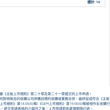
總計: 14
和5家根據《主板上市規則》第二十章及第二十一章遞交的上市申請。
的收購公司對特殊目的收購公司併購目標的收購或業務合併，最終促成符合《
市規則》第14.06(6)條/《GEM上市規則》第19.06(6)條被視作反
2.07 條，遞交申請表格的六個月之後，上市申請即告處理期限已過。