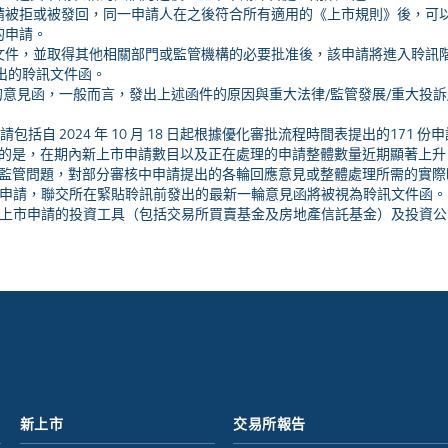
如果申請被拒或被發回，同一申請人在之後符合所有適用的《上市規則》後，
的申請。
市文件，並取得其他相關部門或監管機構的必要批准後，該申請將進入聆訊
發出的聆訊文件函。
重大發展的意見函，一般而言，發出上述函件的原因與重大法律/監管發展/重大
的申請包括自 2024 年 10 月 18 日起根據優化審批流程時間表提出的17
的是，在期內新上市申請數目以及正在處理的申請整體數量近期顯著上升
監管問題，對部分審核中申請提出的各輪回應意見或整體處理所需的實際
理的申請，聯交所在緊貼聆訊前發出的最新一輪意見函將被視為聆訊文件函。
提出上市申請的投資工具（包括交易所買賣基金及房地產信託基金）及投資
新上市
交易所報告