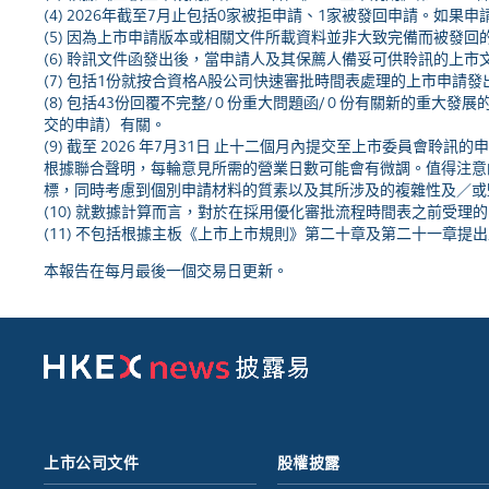
(4) 2026年截至7月止包括0家被拒申請、1家被發回申請。
(5) 因為上市申請版本或相關文件所載資料並非大致完備而被發回
(6) 聆訊文件函發出後，當申請人及其保薦人備妥可供聆訊的上
(7) 包括1份就按合資格A股公司快速審批時間表處理的上市申請
(8) 包括43份回覆不完整/ 0 份重大問題函/ 0 份有關新的
交的申請）有關。
(9) 截至 2026 年7月31日 止十二個月內提交至上市委員會聆訊
根據聯合聲明，每輪意見所需的營業日數可能會有微調。值得注意
標，同時考慮到個別申請材料的質素以及其所涉及的複雜性及／或
(10) 就數據計算而言，對於在採用優化審批流程時間表之前受
(11) 不包括根據主板《上市上市規則》第二十章及第二十一章
本報告在每月最後一個交易日更新。
上市公司文件
股權披露