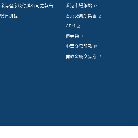
除牌程序及停牌公司之報告
香港市場網站
紀律制裁
香港交易所集團
GEM
債券通
中華交易服務
倫敦金屬交易所
簡介
聯絡我們
使用條款
私隱聲明
Cookie通知
搜尋