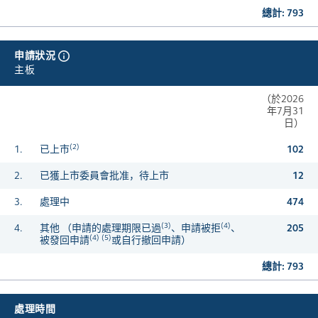
總計: 793
申請狀況
主板
（於2026
年7月31
日）
(2)
1.
已上市
102
2.
已獲上市委員會批准，待上市
12
3.
處理中
474
(3)
(4)
4.
其他 （申請的處理期限已過
、申請被拒
、
205
(4) (5)
被發回申請
或自行撤回申請）
總計: 793
處理時間