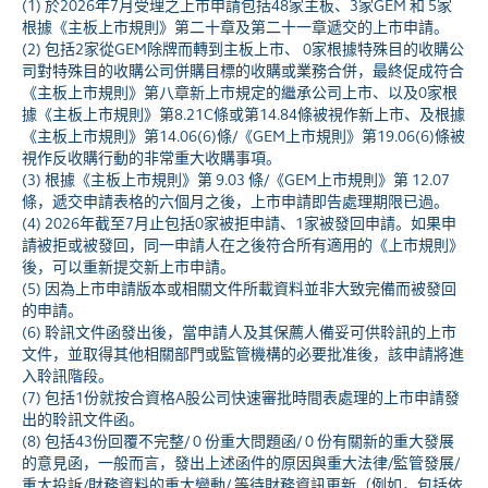
(1) 於2026年7月受理之上市申請包括48家主板、3家GEM 和 5家
根據《主板上市規則》第二十章及第二十一章遞交的上市申請。
(2) 包括2家從GEM除牌而轉到主板上市、 0家根據特殊目的收購公
司對特殊目的收購公司併購目標的收購或業務合併，最終促成符合
《主板上市規則》第八章新上市規定的繼承公司上市、以及0家根
據《主板上市規則》第8.21C條或第14.84條被視作新上市、及根據
《主板上市規則》第14.06(6)條/《GEM上市規則》第19.06(6)條被
視作反收購行動的非常重大收購事項。
(3) 根據《主板上市規則》第 9.03 條/《GEM上市規則》第 12.07
條，遞交申請表格的六個月之後，上市申請即告處理期限已過。
(4) 2026年截至7月止包括0家被拒申請、1家被發回申請。如果申
請被拒或被發回，同一申請人在之後符合所有適用的《上市規則》
後，可以重新提交新上市申請。
(5) 因為上市申請版本或相關文件所載資料並非大致完備而被發回
的申請。
(6) 聆訊文件函發出後，當申請人及其保薦人備妥可供聆訊的上市
文件，並取得其他相關部門或監管機構的必要批准後，該申請將進
入聆訊階段。
(7) 包括1份就按合資格A股公司快速審批時間表處理的上市申請發
出的聆訊文件函。
(8) 包括43份回覆不完整/ 0 份重大問題函/ 0 份有關新的重大發展
的意見函，一般而言，發出上述函件的原因與重大法律/監管發展/
重大投訴/財務資料的重大變動/ 等待財務資訊更新（例如，包括依