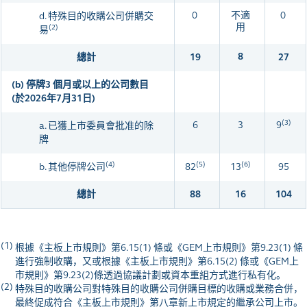
0
不適
0
d. 特殊目的收購公司併購交
用
(2)
易
8
總計
19
27
(b)
停牌3 個月或以上的公司數目
(於2026年7月31日)
(3)
6
3
9
a. 已獲上市委員會批准的除
牌
(4)
(5)
(6)
b. 其他
停牌公司
82
13
95
總計
88
16
104
(1)
根據《主板上市規則》第6.15(1) 條或《GEM上市規則》第9.23(1) 條
進行強制收購，又或根據《主板上市規則》第6.15(2) 條或《GEM上
市規則》第9.23(2)條透過協議計劃或資本重組方式進行私有化。
(2)
特殊目的收購公司對特殊目的收購公司併購目標的收購或業務合併，
最終促成符合《主板上市規則》第八章新上市規定的繼承公司上市。