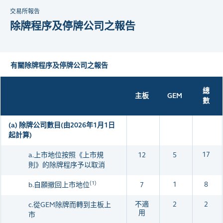
交易所報告
除牌程序及停牌公司之報告
有關除牌程序及停牌公司之報告
總
主板
GEM
數
(a)
除牌公司數目(由2026年1月1日
起計算)
17
a.
上市地位按照《上市規
12
5
則》的除牌程序予以取消
(1)
1
8
b.
自願撤回上市地位
7
不適
2
2
c.從GEM除牌而轉到主板上
用
市